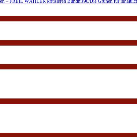
alten – FREIE WÄHLER kritisieren Bündnis90/Die Grünen für inhaltlich