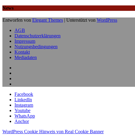
News
Entworfen von
Elegant Themes
| Unterstützt von
WordPress
AGB
Datenschutzerklärungen
Impressum
Nutzungsbedingungen
Kontakt
Mediadaten
Facebook
LinkedIn
Instagram
Youtube
WhatsApp
Anchor
WordPress Cookie Hinweis von Real Cookie Banner