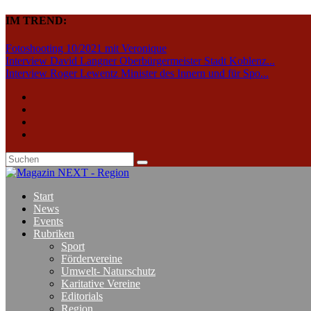
IM TREND:
Fotoshooting 10/2021 mit Veronique
Interview David Langner Oberbürgermeister Stadt Koblenz...
Interview Roger Lewentz Minister des Innern und für Spo...
Start
News
Events
Rubriken
Sport
Fördervereine
Umwelt- Naturschutz
Karitative Vereine
Editorials
Region