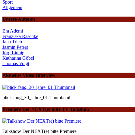
Sport
Allgemein
Unsere Autoren
Era Ademi
Franziska Raschke
Jana Trieb
Jasmin Peters
Jörg Linnig
Katharina Göbel
Thomas Voigt
Aktuelles Video-Interview
blick-fang_30_jahre_01-Thumbnail
Premiere Der NEXT(e) bitte TV Talkshow
Talkshow Der NEXT(e) bitte Premiere