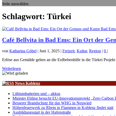
Seite auswählen
Schlagwort:
Türkei
Café Bellvita in Bad Ems: Ein Ort der G
von
Katharina Göbel
|
Juni 1, 2025
|
Freizeit
,
Kultur
,
Region
|
0
|
Erlöse aus Gemälde gehen an die Erdbebenhilfe in die Türkei Projekt
Weiterlesen
News Koblenz
Lithiumbatterien und – akkus
Minister Ebling besucht EU-Innovationsprojekt „Zero Carbon L
Besserer Brandschutz für das WHG in Neuwied
Höhenfeuerwerk zu Rhein in Flammen in Koblenz findet statt
Ausbildungsstart in der Hafenstraße