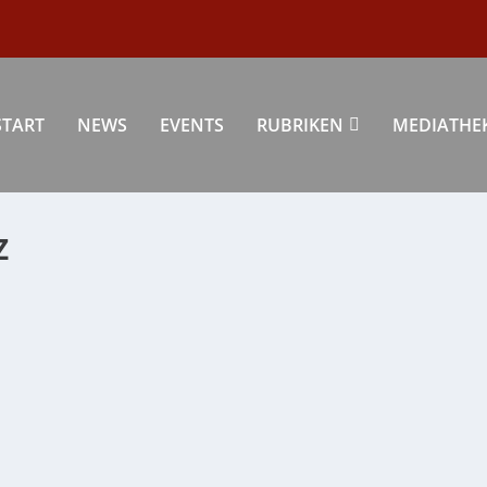
START
NEWS
EVENTS
RUBRIKEN
MEDIATHE
Z
RAUCH UND HEIMISCHER TRADITION
Lifestyle
|
0
|
de mit Kürbissen, Spinnennetzen und...