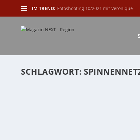
IM TREND:
Fotoshooting 10/2021 mit Veronique
SCHLAGWORT:
SPINNENNET
HALLOWEEN – ZWISCHEN IMPORTIERTEM B
von
Katharina Göbel
|
Okt. 1, 2025
|
Allgemein
,
Familie
,
Freizeit
,
Ende Oktober füllen sich die Straßen auch hierzulan
WEITERLESEN