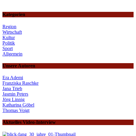
Kategorien
Region
Wirtschaft
Kultur
Politik
Sport
Allgemein
Unsere Autoren
Era Ademi
Franziska Raschke
Jana Trieb
Jasmin Peters
Jörg Linnig
Katharina Göbel
Thomas Voigt
Aktuelles Video-Interview