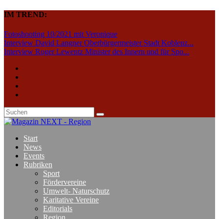
IM TREND:
Fotoshooting 10/2021 mit Veronique
Interview David Langner Oberbürgermeister Stadt Koblenz...
Interview Roger Lewentz Minister des Innern und für Spo...
Start
News
Events
Rubriken
Sport
Fördervereine
Umwelt- Naturschutz
Karitative Vereine
Editorials
Region