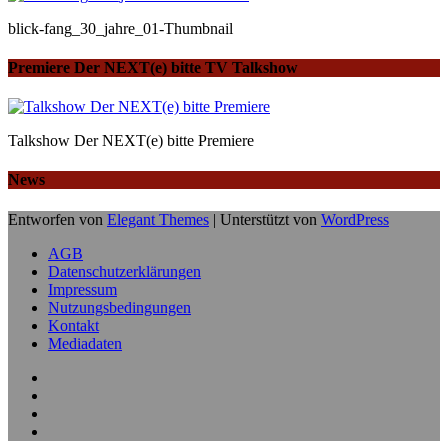
blick-fang_30_jahre_01-Thumbnail
Premiere Der NEXT(e) bitte TV Talkshow
Talkshow Der NEXT(e) bitte Premiere
News
Entworfen von
Elegant Themes
| Unterstützt von
WordPress
AGB
Datenschutzerklärungen
Impressum
Nutzungsbedingungen
Kontakt
Mediadaten