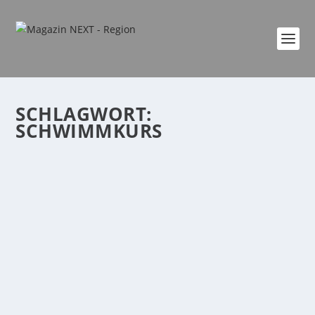
SCHLAGWORT:
SCHWIMMKURS
KOOPERATIONSPROJEKT VON FRAUEN FÜR
FRAUEN
von
Katharina Göbel
|
Feb. 1, 2024
|
event
,
Familie
,
Freizeit
,
Region
|
0
|
Lahnstein. Jeden Dienstagabend wird das
Schwimmbad der Förderschule auf dem Asterstein...
WEITERLESEN