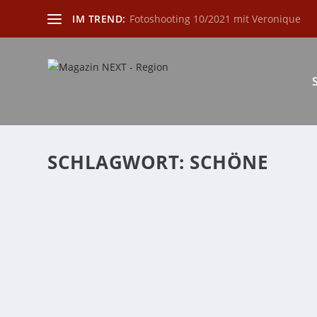
IM TREND:
Fotoshooting 10/2021 mit Veronique
SCHLAGWORT:
SCHÖNE
HOCHWERTIGE SCHMUCKSTÜCKE, DIE FREU
von
Katharina Göbel
|
Sep. 27, 2021
|
Region
|
0
|
„Ein Geschenk ist genauso viel wert wie die Liebe, mit
WEITERLESEN