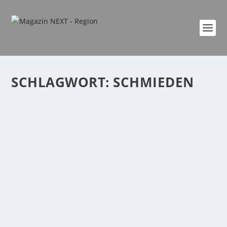
SCHLAGWORT:
SCHMIEDEN
RÖMERBERGWERK MEURIN – ZEITREISE ZU
DEN RÖMERN IN DER OSTEIFEL
von
Katharina Göbel
|
Mai 1, 2024
|
event
,
Familie
,
Freizeit
,
Kultur
,
Region
,
Veranstaltung
|
0
|
Im knapp 2.000 Jahre alten Römerbergwerk Meurin,
inmitten des größten römischen...
WEITERLESEN