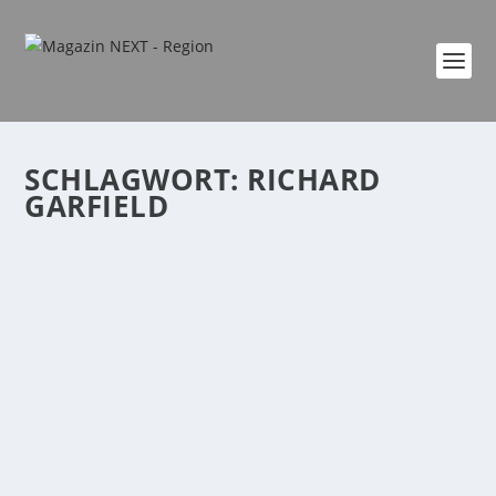
SCHLAGWORT:
RICHARD
GARFIELD
WÜRFELHELDEN – NEUE ABENTEUER IM
KÖNIGREICH THERION
von
Katharina Göbel
|
Jan. 1, 2024
|
Familie
,
Freizeit
,
Lifestyle
,
Spiele
|
0
|
Am 18. November schaffte es die AMIGO-
Herbstneuheit aus 2022 „Würfelhelden“von Richard
Garfield...