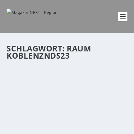
SCHLAGWORT:
RAUM
KOBLENZNDS23
EIN WOHNZIMMERKONZERT DER
BESONDEREN ART – IKEA KOBLENZ LÄDT
180 GÄSTE ZUM MUSIKALISCHEN ABEND
EIN
von
Katharina Göbel
|
Feb. 3, 2025
|
event
,
Familie
,
Freizeit
,
Kultur
,
Region
,
startseite
,
Veranstaltung
|
0
|
Ein Wohnzimmer, wie man es nur bei IKEA erleben