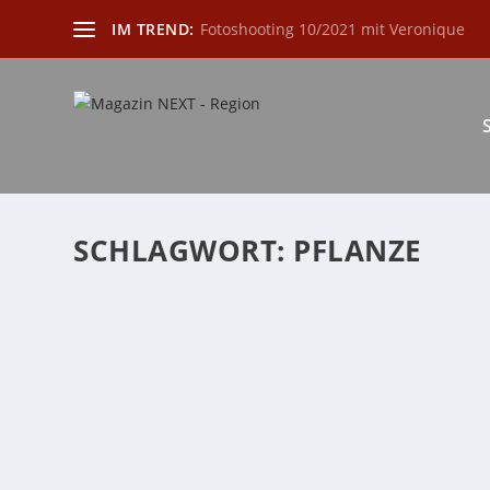
IM TREND:
Fotoshooting 10/2021 mit Veronique
SCHLAGWORT:
PFLANZE
RHABARBER: BELIEBTER MUNTERMACHER 
von
Katharina Göbel
|
Apr. 2, 2023
|
Allgemein
,
Gesundheit
|
0
Bekannt war die Rhabarberpflanze (Rheum rhabarbarum
WEITERLESEN