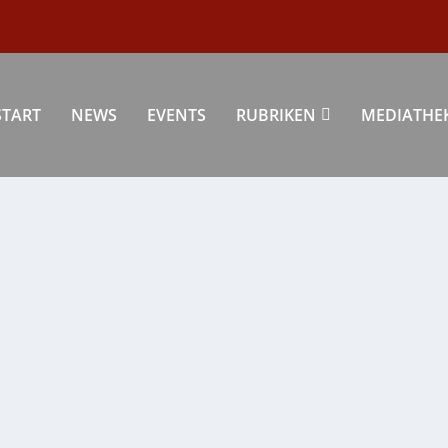
START
NEWS
EVENTS
RUBRIKEN
MEDIATHE
IM FRÜHLING
|
) bereits vor 3000 Jahren in Asien, wo in...