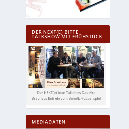
DER NEXT(E) BITTE
TALKSHOW MIT FRÜHSTÜCK
Der NEXT(e) bitte Talkshow Das Alte
Brauhaus lädt ein zum Benefiz-Fußballspiel
MEDIADATEN