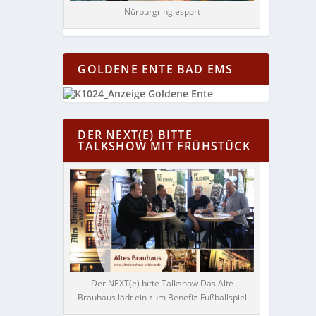
Nürburgring esport
GOLDENE ENTE BAD EMS
DER NEXT(E) BITTE
TALKSHOW MIT FRÜHSTÜCK
Der NEXT(e) bitte Talkshow Das Alte
Brauhaus lädt ein zum Benefiz-Fußballspiel