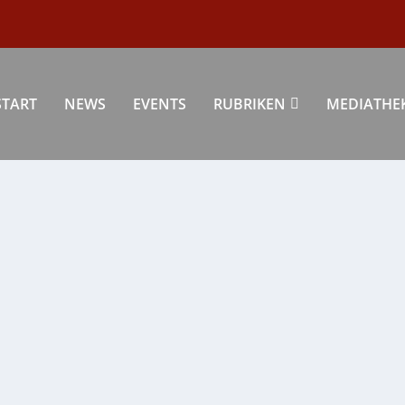
START
NEWS
EVENTS
RUBRIKEN
MEDIATHE
TICKET-VERLOSUNG UND FLY & HELP-EVENTS
anstaltung
|
0
|
taltungs-Newsletter informiert Kulturförderer...