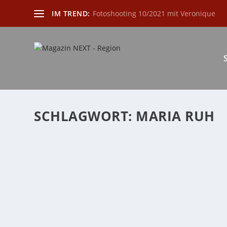
IM TREND:
Fotoshooting 10/2021 mit Veronique
SCHLAGWORT:
MARIA RUH
BESONDERE FESTIVALS AUCH MIT RÖHRIG-
von
Era Ademi
|
Apr. 1, 2025
|
event
,
Freizeit
,
Kultur
,
Region
,
Ver
Treis-Karden/Region. Auch im aktuellen röhrig-Verans
WEITERLESEN