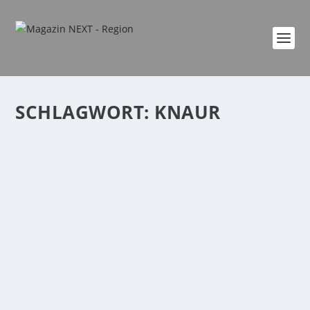
SCHLAGWORT:
KNAUR
NEXT AUTORINNEN PLAUSCH MIT
BESTSELLER-AUTORIN MARITA SPANG
von
Katharina Göbel
|
Mai 2, 2025
|
AutorInnen Plausch
|
0
|
Wir trafen für unsere aktuelle Podcast-Folge, die wir
wie immer in der wunderbaren Stadtbibliothek...
WEITERLESEN