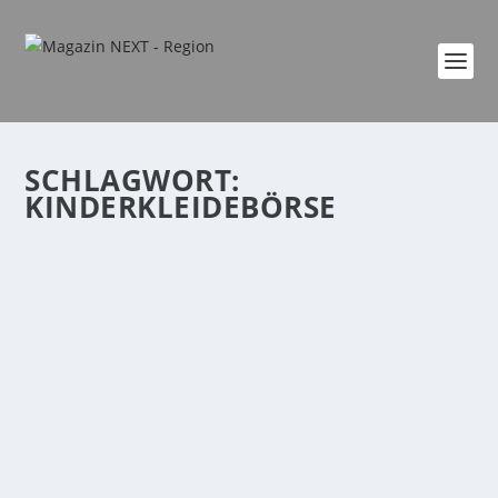
SCHLAGWORT:
KINDERKLEIDEBÖRSE
VERANSTALTUNGSHIGHLIGHTS IM MÄRZ
von
Katharina Göbel
|
März 1, 2022
|
event
,
Region
,
Veranstaltung
|
0
|
Bildrechte: Stadthalle Boppard Samstag, 19. März,
19.00 Uhr, Großer SaalFließende...
WEITERLESEN