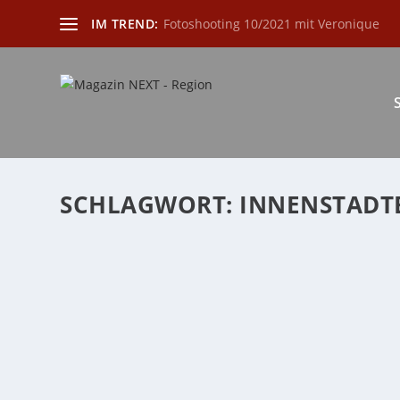
IM TREND:
Fotoshooting 10/2021 mit Veronique
SCHLAGWORT:
INNENSTADT
INNENSTADTLABOR NEUWIED: STÄDTISCH
von
Katharina Göbel
|
Juli 1, 2024
|
Freizeit
,
Region
,
Veranstaltu
Jede Woche vielfältige Workshops, Kultur und Shoppin
WEITERLESEN