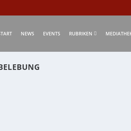
START
NEWS
EVENTS
RUBRIKEN
MEDIATHE
BELEBUNG
ES ANGEBOT ZUR INNENSTADTBELEBUNG KOMMT GUT
ng
|
0
|
g am Luisenplatz Das Innenstadtlabor in...