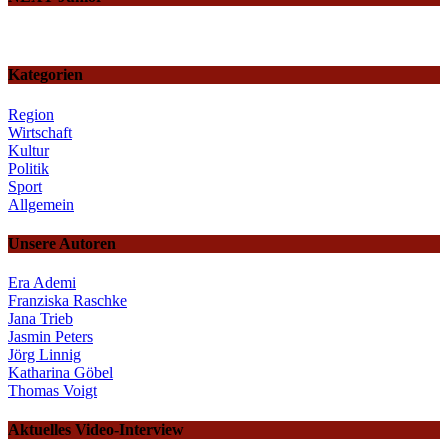
Kategorien
Region
Wirtschaft
Kultur
Politik
Sport
Allgemein
Unsere Autoren
Era Ademi
Franziska Raschke
Jana Trieb
Jasmin Peters
Jörg Linnig
Katharina Göbel
Thomas Voigt
Aktuelles Video-Interview