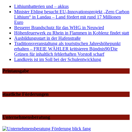
Lithiumbatterien und – akkus
Minister Ebling besucht EU-Innovationsprojekt „Zero Carbon
Lithium“ in Landau – Land fördert mit rund 17 Millionen
Euro
Besserer Brandschutz für das WHG in Neuwied
Höhenfeuerwerk zu Rhein in Flammen in Koblenz findet statt
Ausbildungsstart in der Hafenstraße
Traditionsveranstaltung als touristischen Jahreshöhepunkt
erhalten – FREIE WÄHLER kritisieren Bündnis90/Die
Grünen für inhaltlich fehlerhaften Vorstoß scharf
Landkreis ist im Soll bei der Schulentwicklung
Printausgabe
staatliche Förderungen
Unternehmensberatung