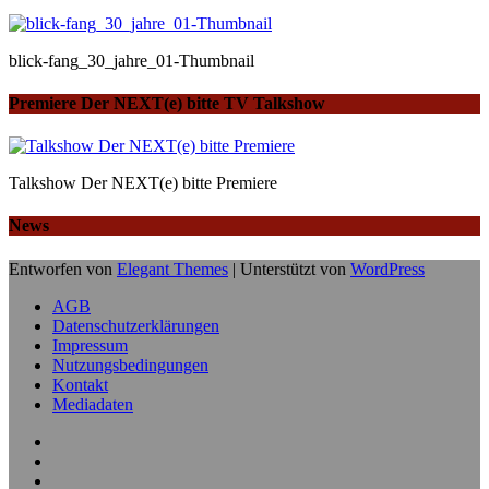
blick-fang_30_jahre_01-Thumbnail
Premiere Der NEXT(e) bitte TV Talkshow
Talkshow Der NEXT(e) bitte Premiere
News
Entworfen von
Elegant Themes
| Unterstützt von
WordPress
AGB
Datenschutzerklärungen
Impressum
Nutzungsbedingungen
Kontakt
Mediadaten