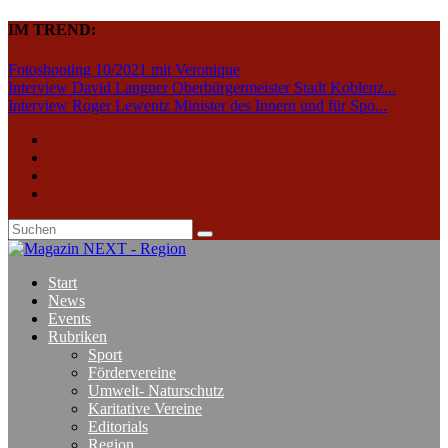
IM TREND:
Fotoshooting 10/2021 mit Veronique
Interview David Langner Oberbürgermeister Stadt Koblenz...
Interview Roger Lewentz Minister des Innern und für Spo...
Start
News
Events
Rubriken
Sport
Fördervereine
Umwelt- Naturschutz
Karitative Vereine
Editorials
Region