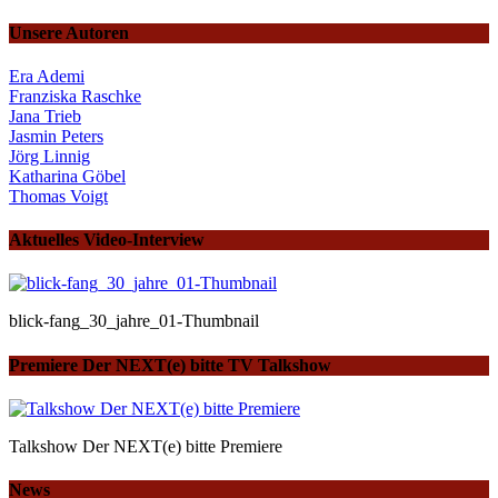
Unsere Autoren
Era Ademi
Franziska Raschke
Jana Trieb
Jasmin Peters
Jörg Linnig
Katharina Göbel
Thomas Voigt
Aktuelles Video-Interview
blick-fang_30_jahre_01-Thumbnail
Premiere Der NEXT(e) bitte TV Talkshow
Talkshow Der NEXT(e) bitte Premiere
News