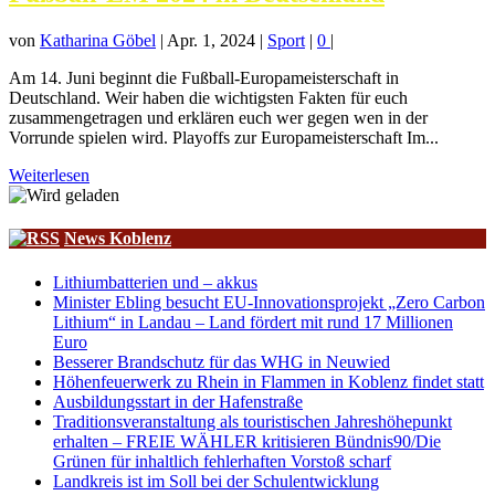
von
Katharina Göbel
|
Apr. 1, 2024
|
Sport
|
0
|
Am 14. Juni beginnt die Fußball-Europameisterschaft in
Deutschland. Weir haben die wichtigsten Fakten für euch
zusammengetragen und erklären euch wer gegen wen in der
Vorrunde spielen wird. Playoffs zur Europameisterschaft Im...
Weiterlesen
News Koblenz
Lithiumbatterien und – akkus
Minister Ebling besucht EU-Innovationsprojekt „Zero Carbon
Lithium“ in Landau – Land fördert mit rund 17 Millionen
Euro
Besserer Brandschutz für das WHG in Neuwied
Höhenfeuerwerk zu Rhein in Flammen in Koblenz findet statt
Ausbildungsstart in der Hafenstraße
Traditionsveranstaltung als touristischen Jahreshöhepunkt
erhalten – FREIE WÄHLER kritisieren Bündnis90/Die
Grünen für inhaltlich fehlerhaften Vorstoß scharf
Landkreis ist im Soll bei der Schulentwicklung