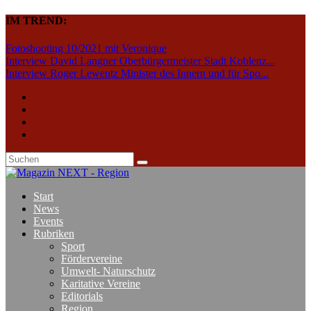
IM TREND:
Fotoshooting 10/2021 mit Veronique
Interview David Langner Oberbürgermeister Stadt Koblenz...
Interview Roger Lewentz Minister des Innern und für Spo...
Start
News
Events
Rubriken
Sport
Fördervereine
Umwelt- Naturschutz
Karitative Vereine
Editorials
Region