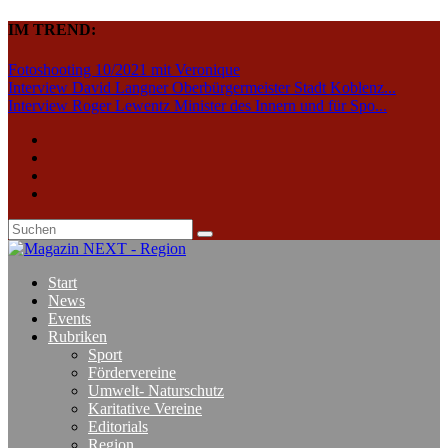
IM TREND:
Fotoshooting 10/2021 mit Veronique
Interview David Langner Oberbürgermeister Stadt Koblenz...
Interview Roger Lewentz Minister des Innern und für Spo...
Start
News
Events
Rubriken
Sport
Fördervereine
Umwelt- Naturschutz
Karitative Vereine
Editorials
Region