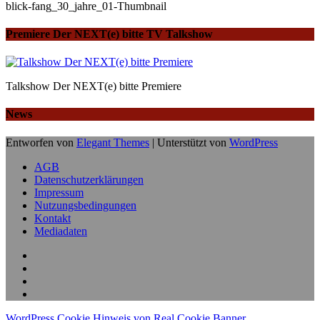
blick-fang_30_jahre_01-Thumbnail
Premiere Der NEXT(e) bitte TV Talkshow
Talkshow Der NEXT(e) bitte Premiere
News
Entworfen von
Elegant Themes
| Unterstützt von
WordPress
AGB
Datenschutzerklärungen
Impressum
Nutzungsbedingungen
Kontakt
Mediadaten
WordPress Cookie Hinweis von Real Cookie Banner