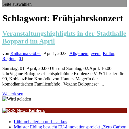
Seite auswählen
Schlagwort:
Frühjahrskonzert
Veranstaltungshighlights in der Stadthalle
Boppard im April
von
Katharina Göbel
|
Apr. 1, 2023
|
Allgemein
,
event
,
Kultur
,
Region
|
0
|
Samstag, 01. April, 20.00 Uhr und Sonntag, 02.April, 16.00
UhrVegane BologneseLichtspielbühne Koblenz e.V. & Theater für
99, KoblenzEine Komödie von Hannes MagerIn der
komödiantischen Familienfehde „Vegane Bolognese“,...
Weiterlesen
News Koblenz
Lithiumbatterien und – akkus
Minister Ebling besucht EU-Innovationsprojekt „Zero Carbon