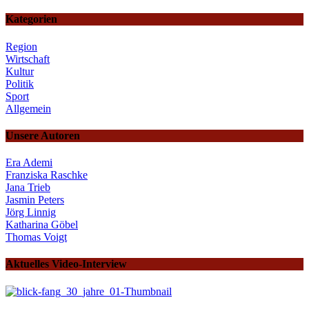
Kategorien
Region
Wirtschaft
Kultur
Politik
Sport
Allgemein
Unsere Autoren
Era Ademi
Franziska Raschke
Jana Trieb
Jasmin Peters
Jörg Linnig
Katharina Göbel
Thomas Voigt
Aktuelles Video-Interview