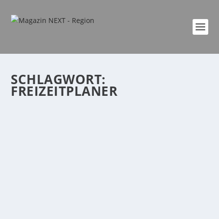
SCHLAGWORT:
FREIZEITPLANER
AKTIV SEIN: FREIZEITPLANER 2022 IST
ONLINE ABRUFBAR
von
Katharina Göbel
|
Feb. 1, 2022
|
Region
|
0
|
Neue für Stadt und Kreis Neuwied gültige Ausgabe
erschienen Der neue, in gemeinsamer Regie von...
WEITERLESEN