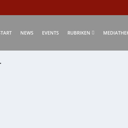
START
NEWS
EVENTS
RUBRIKEN
MEDIATHE
T
HRIGEN JUBILÄUM DER MUSIKSCHULE
ten zum 50jährigen Jubiläum der Musikschule....