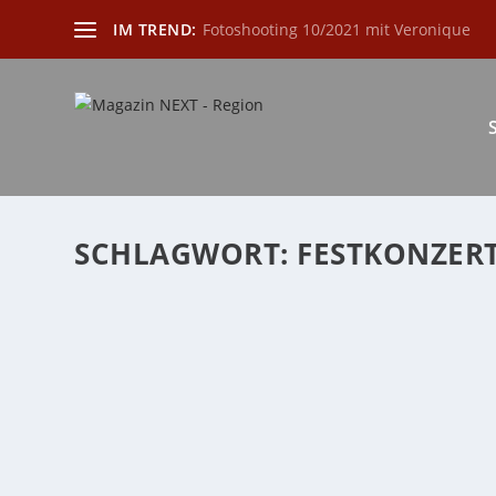
IM TREND:
Fotoshooting 10/2021 mit Veronique
SCHLAGWORT:
FESTKONZER
RÜCKBLICK AUF DIE FESTWOCHE ZUM 50JÄ
von
Katharina Göbel
|
Nov. 1, 2023
|
Kultur
,
Region
|
0
|
Das Jahr 2023 stand ganz im Zeichen der Feierlichkei
WEITERLESEN