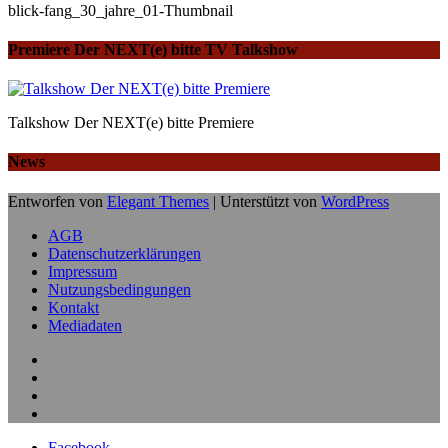
blick-fang_30_jahre_01-Thumbnail
Premiere Der NEXT(e) bitte TV Talkshow
Talkshow Der NEXT(e) bitte Premiere
News
Entworfen von
Elegant Themes
| Unterstützt von
WordPress
AGB
Datenschutzerklärungen
Impressum
Nutzungsbedingungen
Kontakt
Mediadaten
Facebook