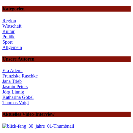
Kategorien
Region
Wirtschaft
Kultur
Politik
Sport
Allgemein
Unsere Autoren
Era Ademi
Franziska Raschke
Jana Trieb
Jasmin Peters
Jörg Linnig
Katharina Göbel
Thomas Voigt
Aktuelles Video-Interview