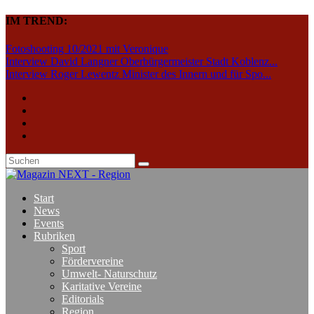
IM TREND:
Fotoshooting 10/2021 mit Veronique
Interview David Langner Oberbürgermeister Stadt Koblenz...
Interview Roger Lewentz Minister des Innern und für Spo...
Start
News
Events
Rubriken
Sport
Fördervereine
Umwelt- Naturschutz
Karitative Vereine
Editorials
Region