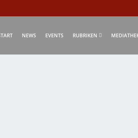
START
NEWS
EVENTS
RUBRIKEN
MEDIATHE
estyle
|
0
|
gung mit wichtigen Nährstoffen erleichtern....