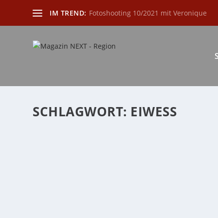
IM TREND:
Fotoshooting 10/2021 mit Veronique
SCHLAGWORT:
EIWESS
FLEISCH ALS ENERGIELIEFERANT
von
Katharina Göbel
|
Okt. 31, 2022
|
Allgemein
,
Gesundheit
,
Lif
Fleisch hat einen hohen Nährwert und kann die Versor
WEITERLESEN