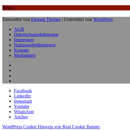
News
Entworfen von
Elegant Themes
| Unterstützt von
WordPress
AGB
Datenschutzerklärungen
Impressum
Nutzungsbedingungen
Kontakt
Mediadaten
Facebook
LinkedIn
Instagram
Youtube
WhatsApp
Anchor
WordPress Cookie Hinweis von Real Cookie Banner