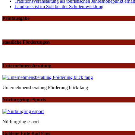
Traditionsveranstaltung als touristischen Jahreshöhepunkt erh
Landkreis ist im Soll bei der Schulentwicklung
Printausgabe
staatliche Förderungen
Unternehmensberatung
Unternehmensberatung Förderung blick fang
Nürburgring eSports
Nürburgring esport
Goldene Ente Bad Ems