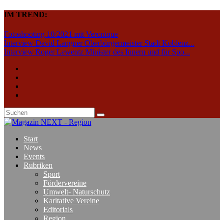
IM TREND:
Fotoshooting 10/2021 mit Veronique
Interview David Langner Oberbürgermeister Stadt Koblenz...
Interview Roger Lewentz Minister des Innern und für Spo...
Start
News
Events
Rubriken
Sport
Fördervereine
Umwelt- Naturschutz
Karitative Vereine
Editorials
Region