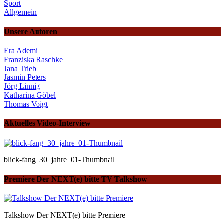
Sport
Allgemein
Unsere Autoren
Era Ademi
Franziska Raschke
Jana Trieb
Jasmin Peters
Jörg Linnig
Katharina Göbel
Thomas Voigt
Aktuelles Video-Interview
blick-fang_30_jahre_01-Thumbnail
Premiere Der NEXT(e) bitte TV Talkshow
Talkshow Der NEXT(e) bitte Premiere