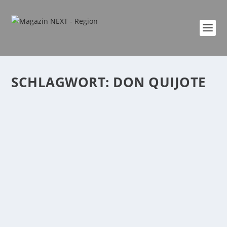
SCHLAGWORT:
DON QUIJOTE
BURGFESTSPIELE MAYEN IM AUGUST
von
Katharina Göbel
|
Aug. 1, 2022
|
Allgemein
,
Kultur
,
Region
,
Veranstaltung
|
0
|
Es ist verrückt, wie schnell die Zeit vergeht. Schon ist
der letzte Festspielmonat angebrochen,...
WEITERLESEN