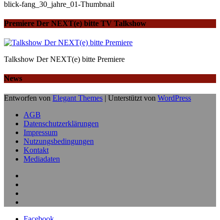
blick-fang_30_jahre_01-Thumbnail
Premiere Der NEXT(e) bitte TV Talkshow
Talkshow Der NEXT(e) bitte Premiere
News
Entworfen von
Elegant Themes
| Unterstützt von
WordPress
AGB
Datenschutzerklärungen
Impressum
Nutzungsbedingungen
Kontakt
Mediadaten
Facebook