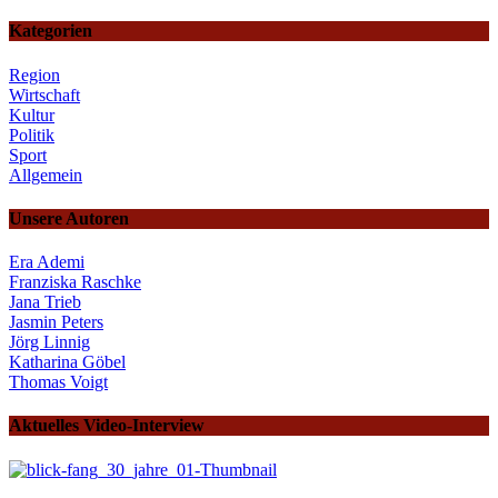
Kategorien
Region
Wirtschaft
Kultur
Politik
Sport
Allgemein
Unsere Autoren
Era Ademi
Franziska Raschke
Jana Trieb
Jasmin Peters
Jörg Linnig
Katharina Göbel
Thomas Voigt
Aktuelles Video-Interview