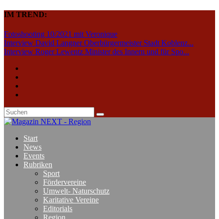
IM TREND:
Fotoshooting 10/2021 mit Veronique
Interview David Langner Oberbürgermeister Stadt Koblenz...
Interview Roger Lewentz Minister des Innern und für Spo...
Start
News
Events
Rubriken
Sport
Fördervereine
Umwelt- Naturschutz
Karitative Vereine
Editorials
Region