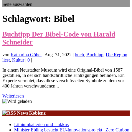
Seite auswählen
Schlagwort:
Bibel
Buchtipp Der Bibel-Code von Harald
Schneider
von
Katharina Göbel
|
Aug. 31, 2022
|
buch
,
Buchtipp
,
Die Region
liest
,
Kultur
|
0
|
In einem Neustadter Museum wird eine Original-Bibel von 1587
gestohlen, in der sich handschriftliche Eintragungen befinden. Ein
Experte vermutet, dass diese verschlüsselten Symbole zu dem vor
400 Jahren verschwundenen...
Weiterlesen
News Koblenz
Lithiumbatterien und – akkus
Minister Ebling besucht EU-Innovationsprojekt „Zero Carbon