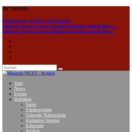
IM TREND:
Fotoshooting 10/2021 mit Veronique
Interview David Langner Oberbürgermeister Stadt Koblenz...
Interview Roger Lewentz Minister des Innern und für Spo...
Start
News
Events
Rubriken
Sport
Fördervereine
Umwelt- Naturschutz
Karitative Vereine
Editorials
Region