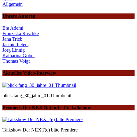
Allgemein
Unsere Autoren
Era Ademi
Franziska Raschke
Jana Trieb
Jasmin Peters
Jörg Linnig
Katharina Göbel
Thomas Voigt
Aktuelles Video-Interview
blick-fang_30_jahre_01-Thumbnail
Premiere Der NEXT(e) bitte TV Talkshow
Talkshow Der NEXT(e) bitte Premiere