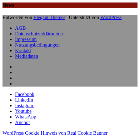
News
Entworfen von
Elegant Themes
| Unterstützt von
WordPress
AGB
Datenschutzerklärungen
Impressum
Nutzungsbedingungen
Kontakt
Mediadaten
Facebook
LinkedIn
Instagram
Youtube
WhatsApp
Anchor
WordPress Cookie Hinweis von Real Cookie Banner