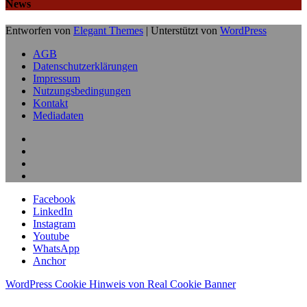
News
Entworfen von
Elegant Themes
| Unterstützt von
WordPress
AGB
Datenschutzerklärungen
Impressum
Nutzungsbedingungen
Kontakt
Mediadaten
Facebook
LinkedIn
Instagram
Youtube
WhatsApp
Anchor
WordPress Cookie Hinweis von Real Cookie Banner