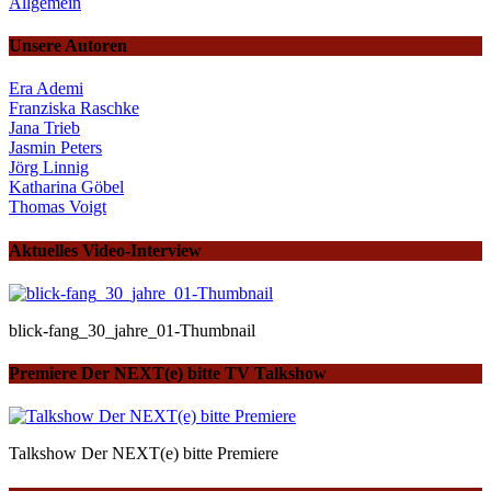
Allgemein
Unsere Autoren
Era Ademi
Franziska Raschke
Jana Trieb
Jasmin Peters
Jörg Linnig
Katharina Göbel
Thomas Voigt
Aktuelles Video-Interview
blick-fang_30_jahre_01-Thumbnail
Premiere Der NEXT(e) bitte TV Talkshow
Talkshow Der NEXT(e) bitte Premiere