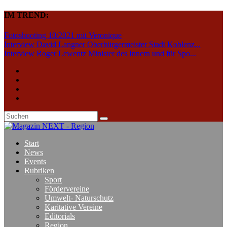
IM TREND:
Fotoshooting 10/2021 mit Veronique
Interview David Langner Oberbürgermeister Stadt Koblenz...
Interview Roger Lewentz Minister des Innern und für Spo...
Start
News
Events
Rubriken
Sport
Fördervereine
Umwelt- Naturschutz
Karitative Vereine
Editorials
Region