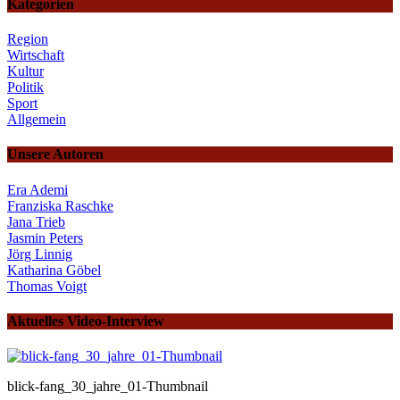
Kategorien
Region
Wirtschaft
Kultur
Politik
Sport
Allgemein
Unsere Autoren
Era Ademi
Franziska Raschke
Jana Trieb
Jasmin Peters
Jörg Linnig
Katharina Göbel
Thomas Voigt
Aktuelles Video-Interview
blick-fang_30_jahre_01-Thumbnail