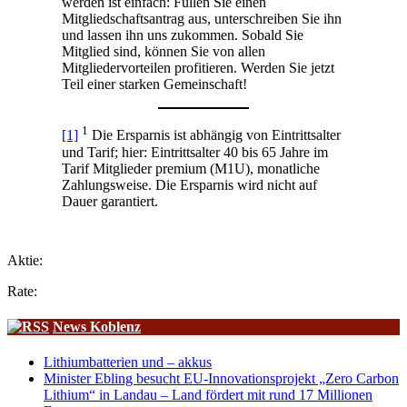
werden ist einfach: Füllen Sie einen
Mitgliedschaftsantrag aus, unterschreiben Sie ihn
und lassen ihn uns zukommen. Sobald Sie
Mitglied sind, können Sie von allen
Mitgliedervorteilen profitieren. Werden Sie jetzt
Teil einer starken Gemeinschaft!
1
[1]
Die Ersparnis ist abhängig von Eintrittsalter
und Tarif; hier: Eintrittsalter 40 bis 65 Jahre im
Tarif Mitglieder premium (M1U), monatliche
Zahlungsweise. Die Ersparnis wird nicht auf
Dauer garantiert.
Aktie:
Rate:
News Koblenz
Lithiumbatterien und – akkus
Minister Ebling besucht EU-Innovationsprojekt „Zero Carbon
Lithium“ in Landau – Land fördert mit rund 17 Millionen