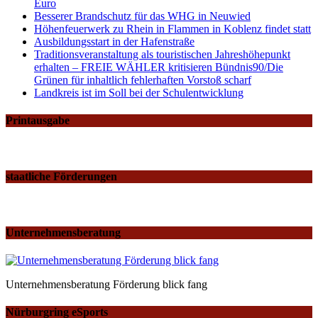
Euro
Besserer Brandschutz für das WHG in Neuwied
Höhenfeuerwerk zu Rhein in Flammen in Koblenz findet statt
Ausbildungsstart in der Hafenstraße
Traditionsveranstaltung als touristischen Jahreshöhepunkt
erhalten – FREIE WÄHLER kritisieren Bündnis90/Die
Grünen für inhaltlich fehlerhaften Vorstoß scharf
Landkreis ist im Soll bei der Schulentwicklung
Printausgabe
staatliche Förderungen
Unternehmensberatung
Unternehmensberatung Förderung blick fang
Nürburgring eSports