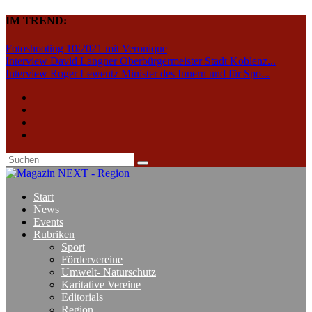
IM TREND:
Fotoshooting 10/2021 mit Veronique
Interview David Langner Oberbürgermeister Stadt Koblenz...
Interview Roger Lewentz Minister des Innern und für Spo...
Start
News
Events
Rubriken
Sport
Fördervereine
Umwelt- Naturschutz
Karitative Vereine
Editorials
Region