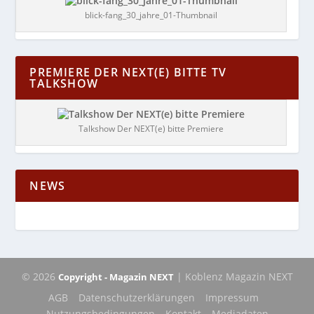
blick-fang_30_jahre_01-Thumbnail
PREMIERE DER NEXT(E) BITTE TV
TALKSHOW
Talkshow Der NEXT(e) bitte Premiere
NEWS
© 2026
| Koblenz Magazin NEXT
Copyright - Magazin NEXT
AGB
Datenschutzerklärungen
Impressum
Nutzungsbedingungen
Kontakt
Mediadaten