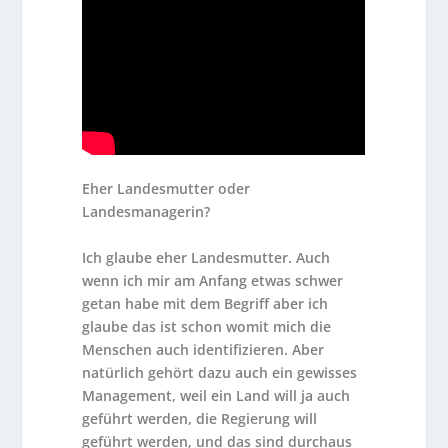
Eher Landesmutter oder
Landesmanagerin?
Ich glaube eher Landesmutter. Auch
wenn ich mir am Anfang etwas schwer
getan habe mit dem Begriff aber ich
glaube das ist schon womit mich die
Menschen auch identifizieren. Aber
natürlich gehört dazu auch ein gewisses
Management, weil ein Land will ja auch
geführt werden, die Regierung will
geführt werden, und das sind durchaus