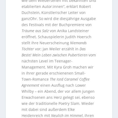
wie dem Wiedersehen mit bekannten und
etablierten Autor:innen“, erklärt Robert
Duchstein, Künstlerischer Leiter von
ganzOhr. So wird die diesjährige Ausgabe
des Festivals mit der Buchpremiere von
Träume aus Salz
von Anika Landsteiner
eröffnet. Schauspielerin Judith Hoersch
stellt ihre Neuerscheinung
Niemands
Töchter
vor; Jan Weiler erzählt in
Das
Beste! Mein Leben zwischen Pubertieren
vom
nächsten Level im Teenager-
Management. Mit Kyra Groh machen wir
in ihrer gerade erschienenen Small-
Town-Romance
The Iced Caramel Coffee
Agreement
einen Ausflug nach Lower
Whilby – ein Abend, der vor allem jungen
Erwachsenen ans Herz gelegt sei, ebenso
wie der traditionelle Poetry Slam. Wieder
mit dabei sind außerdem Elke
Heidenreich mit
Neulich im Himmel
, ihren