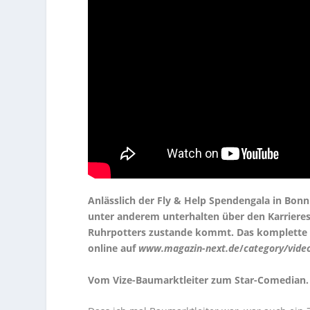
Anlässlich der Fly & Help Spendengala in Bon
unter anderem unterhalten über den Karriere
Ruhrpotters zustande kommt.
Das komplette 
online auf
www.magazin-next.de
/
category/vide
Vom Vize-Baumarktleiter zum Star-Comedian. S