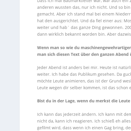
Dass ich mal Baumarktleiter war, war auch ein 
anderen wussten das, nur ich nicht. Und so bin
gemacht. Aber ich stand mal bei einem Niederr
hat den ausgerichtet. Und da fiel einer aus: 
weiter und hab´ das ganze Ding gewonnen. 20
dann wirklich bekannt worden bin. Aber dazwisc
Wenn man so wie du maschinengewehrartigen
man sich diesen Text über den ganzen Abend
Jeder Abend ist anders bei mir. Heute ist natü
weiter. Ich habe das Publikum gesehen. Da guck
möchte Leute animieren, das ist der Grund wes
Leute wegen dir selber kommen, ist das schon e
Bist du in der Lage, wenn du merkst die Leut
Ich kann das jederzeit ändern. Ich kann mit d
nicht da, kann ich reagieren. Ich schieß eh alle
gefilmt wird, dass wenn ich einen Gag bring, de