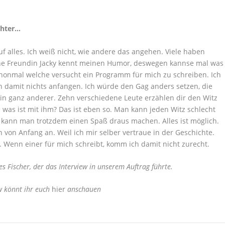
chter…
 auf alles. Ich weiß nicht, wie andere das angehen. Viele haben
eine Freundin Jacky kennt meinen Humor, deswegen kannse mal was
chonmal welche versucht ein Programm für mich zu schreiben. Ich
n damit nichts anfangen. Ich würde den Gag anders setzen, die
ein ganz anderer. Zehn verschiedene Leute erzählen dir den Witz
 was ist mit ihm? Das ist eben so. Man kann jeden Witz schlecht
t, kann man trotzdem einen Spaß draus machen. Alles ist möglich.
 von Anfang an. Weil ich mir selber vertraue in der Geschichte.
. Wenn einer für mich schreibt, komm ich damit nicht zurecht.
 Fischer, der das Interview in unserem Auftrag führte.
w könnt ihr euch
hier
anschauen