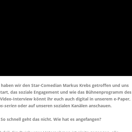
n haben wir den Star-Comedian Markus Krebs getroffen und uns
start, das soziale Engagement und wie das Bühnenprogramm des
Video-Interview könnt ihr euch auch digital in unserem e-Paper,
os-serien
oder auf unseren sozialen Kanälen anschauen.
o schnell geht das nicht. Wie hat es angefangen?