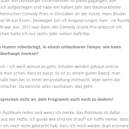
Zufall. Ein Duisburger Unternehmen ist pleite gegangen, alle
 ich aufgestiegen und habe ein halbes Jahr den Baumarktleiter
heinischen Comedy-Preis in Dinslaken an der Kasse, mein Bruder
Moses W aus Essen. Deswegen bin ich eingesprungen, kam ´ne Rund
09 war das. 2011 war dann der Comedy Grand Prix wodurch ich
hen hatte ich nur sechs oder sieben Auftritte.
 Humor rüberbringt, in einem unfassbaren Tempo, wie kann
 überhaupt merken?
rlich – ich weiß worum es geht: Schulen werden gebaut und so
t man schon, dass es passt. Es ist zu einem guten Zweck, man
halb man bei so einer Veranstaltung mitmacht. Aber wenn die
infacher. Da kannste alles raushauen, was geht.
e sprechen nicht an, dein Programm auch noch zu ändern?
em Publikum reden und wenn ich merke, das Publikum ist dafür
s aus der Hüfte. Ich gucke wie sind die drauf? Ich hoffe immer, dass
n ich noch nicht gebracht hab, dass ich mich wieder dran erinnere