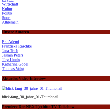
Wirtschaft
Kultur
Politik
Sport
Allgemein
Unsere Autoren
Era Ademi
Franziska Raschke
Jana Trieb
Jasmin Peters
Jörg Linnig
Katharina Göbel
Thomas Voigt
Aktuelles Video-Interview
blick-fang_30_jahre_01-Thumbnail
Premiere Der NEXT(e) bitte TV Talkshow