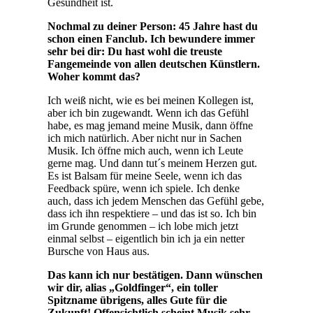
Gesundheit ist.
Nochmal zu deiner Person: 45 Jahre hast du
schon einen Fanclub. Ich bewundere immer
sehr bei dir: Du hast wohl die treuste
Fangemeinde von allen deutschen Künstlern.
Woher kommt das?
Ich weiß nicht, wie es bei meinen Kollegen ist,
aber ich bin zugewandt. Wenn ich das Gefühl
habe, es mag jemand meine Musik, dann öffne
ich mich natürlich. Aber nicht nur in Sachen
Musik. Ich öffne mich auch, wenn ich Leute
gerne mag. Und dann tut´s meinem Herzen gut.
Es ist Balsam für meine Seele, wenn ich das
Feedback spüre, wenn ich spiele. Ich denke
auch, dass ich jedem Menschen das Gefühl gebe,
dass ich ihn respektiere – und das ist so. Ich bin
im Grunde genommen – ich lobe mich jetzt
einmal selbst – eigentlich bin ich ja ein netter
Bursche von Haus aus.
Das kann ich nur bestätigen. Dann wünschen
wir dir, alias „Goldfinger“, ein toller
Spitzname übrigens, alles Gute für die
Zukunft! Offensichtlich scheint Musik sehr