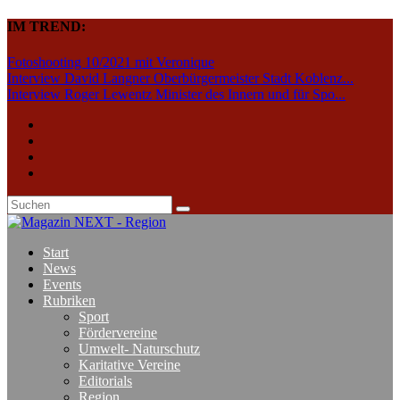
IM TREND:
Fotoshooting 10/2021 mit Veronique
Interview David Langner Oberbürgermeister Stadt Koblenz...
Interview Roger Lewentz Minister des Innern und für Spo...
Start
News
Events
Rubriken
Sport
Fördervereine
Umwelt- Naturschutz
Karitative Vereine
Editorials
Region