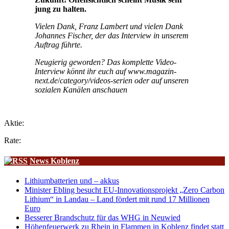
jung zu halten.
Vielen Dank, Franz Lambert und vielen Dank
Johannes Fischer, der das Interview in unserem
Auftrag führte.
Neugierig geworden?
Das komplette Video-
Interview könnt ihr euch auf www.magazin-
next.de
/
category/videos-serien oder auf unseren
sozialen Kanälen anschauen
Aktie:
Rate:
News Koblenz
Lithiumbatterien und – akkus
Minister Ebling besucht EU-Innovationsprojekt „Zero Carbon
Lithium“ in Landau – Land fördert mit rund 17 Millionen
Euro
Besserer Brandschutz für das WHG in Neuwied
Höhenfeuerwerk zu Rhein in Flammen in Koblenz findet statt