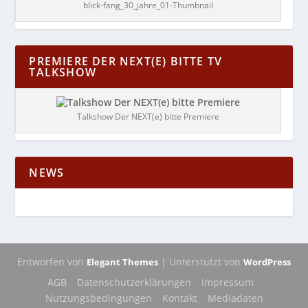
blick-fang_30_jahre_01-Thumbnail
PREMIERE DER NEXT(E) BITTE TV
TALKSHOW
Talkshow Der NEXT(e) bitte Premiere
NEWS
Entworfen von
| Unterstützt von
Elegant Themes
WordPress
AGB
Datenschutzerklärungen
Impressum
Nutzungsbedingungen
Kontakt
Mediadaten