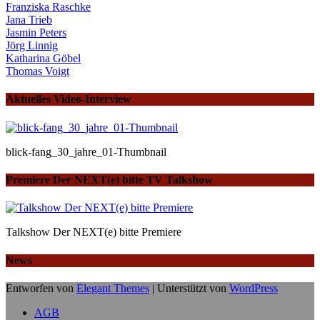
Franziska Raschke
Jana Trieb
Jasmin Peters
Jörg Linnig
Katharina Göbel
Thomas Voigt
Aktuelles Video-Interview
blick-fang_30_jahre_01-Thumbnail
Premiere Der NEXT(e) bitte TV Talkshow
Talkshow Der NEXT(e) bitte Premiere
News
Entworfen von
Elegant Themes
| Unterstützt von
WordPress
AGB