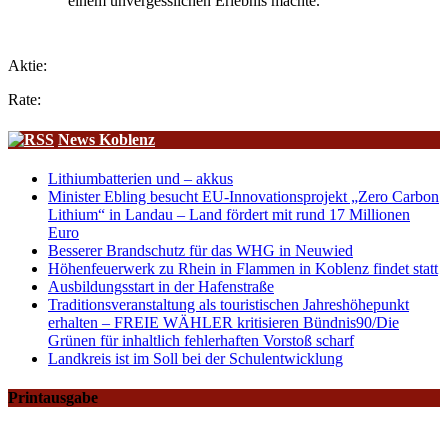
einem unvergesslichen Erlebnis machte.
Aktie:
Rate:
News Koblenz
Lithiumbatterien und – akkus
Minister Ebling besucht EU-Innovationsprojekt „Zero Carbon
Lithium“ in Landau – Land fördert mit rund 17 Millionen
Euro
Besserer Brandschutz für das WHG in Neuwied
Höhenfeuerwerk zu Rhein in Flammen in Koblenz findet statt
Ausbildungsstart in der Hafenstraße
Traditionsveranstaltung als touristischen Jahreshöhepunkt
erhalten – FREIE WÄHLER kritisieren Bündnis90/Die
Grünen für inhaltlich fehlerhaften Vorstoß scharf
Landkreis ist im Soll bei der Schulentwicklung
Printausgabe