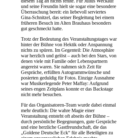
diesem Tag an nichts fehlte. Für Julius Weckauf
und seine Freundin hielt sie sogar eine besondere
Überraschung bereit: ein liebevoll serviertes
Gina-Schnitzel, das seiner Begleitung bei einem
früheren Besuch im Alten Brauhaus besonders
gut geschmeckt hatte.
Trotz der Bedeutung des Veranstaltungstages war
hinter der Bühne von Hektik oder Anspannung
nichts zu spüren. Im Gegenteil: Die Atmosphäre
war herzlich und gelöst – auch bei den Stars, von
denen viele mit Familie oder Lebenspartnern
angereist waren. Sie nahmen sich Zeit für
Gespräche, erfüllten Autogrammwünsche und
posierten geduldig für Fotos. Einzige Ausnahme
war Musikerlegende Peter Maffay: Aufgrund
seines engen Zeitplans konnte er das Backstage
nicht mehr besuchen.
Für das Organisatoren-Team wurde dabei einmal
mehr deutlich: Die wahre Magie einer
Veranstaltung entsteht oft abseits der Bühne –
durch persönliche Begegnungen, gute Gespräche
und eine herzliche Gastfreundschaft, die das
„Goldene Deutsche Eck“ für alle Beteiligten zu