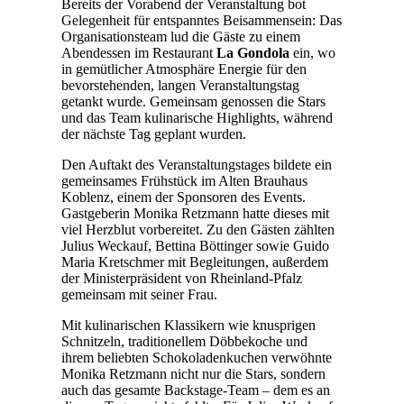
Bereits der Vorabend der Veranstaltung bot
Gelegenheit für entspanntes Beisammensein: Das
Organisationsteam lud die Gäste zu einem
Abendessen im Restaurant
La Gondola
ein, wo
in gemütlicher Atmosphäre Energie für den
bevorstehenden, langen Veranstaltungstag
getankt wurde. Gemeinsam genossen die Stars
und das Team kulinarische Highlights, während
der nächste Tag geplant wurden.
Den Auftakt des Veranstaltungstages bildete ein
gemeinsames Frühstück im Alten Brauhaus
Koblenz, einem der Sponsoren des Events.
Gastgeberin Monika Retzmann hatte dieses mit
viel Herzblut vorbereitet. Zu den Gästen zählten
Julius Weckauf, Bettina Böttinger sowie Guido
Maria Kretschmer mit Begleitungen, außerdem
der Ministerpräsident von Rheinland-Pfalz
gemeinsam mit seiner Frau.
Mit kulinarischen Klassikern wie knusprigen
Schnitzeln, traditionellem Döbbekoche und
ihrem beliebten Schokoladenkuchen verwöhnte
Monika Retzmann nicht nur die Stars, sondern
auch das gesamte Backstage-Team – dem es an