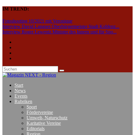
IM TREND:
Fotoshooting 10/2021 mit Veronique
Interview David Langner Oberbürgermeister Stadt Koblenz...
Interview Roger Lewentz Minister des Innern und für Spo...
Start
News
Events
Rubriken
Sport
Fördervereine
Umwelt- Naturschutz
Karitative Vereine
Editorials
Region