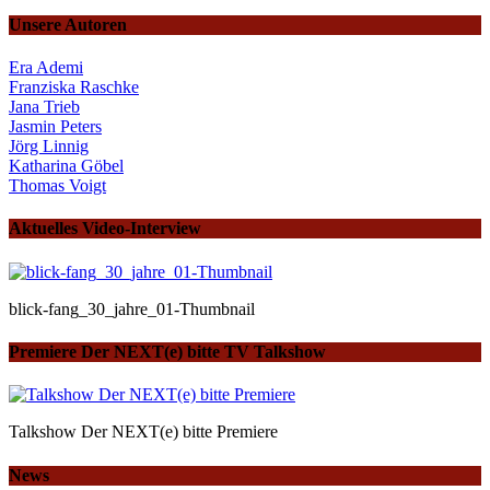
Unsere Autoren
Era Ademi
Franziska Raschke
Jana Trieb
Jasmin Peters
Jörg Linnig
Katharina Göbel
Thomas Voigt
Aktuelles Video-Interview
blick-fang_30_jahre_01-Thumbnail
Premiere Der NEXT(e) bitte TV Talkshow
Talkshow Der NEXT(e) bitte Premiere
News