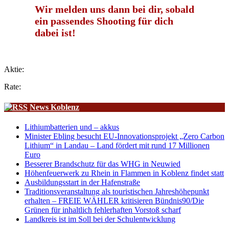
Wir melden uns dann bei dir, sobald
ein passendes Shooting für dich
dabei ist!
Aktie:
Rate:
News Koblenz
Lithiumbatterien und – akkus
Minister Ebling besucht EU-Innovationsprojekt „Zero Carbon
Lithium“ in Landau – Land fördert mit rund 17 Millionen
Euro
Besserer Brandschutz für das WHG in Neuwied
Höhenfeuerwerk zu Rhein in Flammen in Koblenz findet statt
Ausbildungsstart in der Hafenstraße
Traditionsveranstaltung als touristischen Jahreshöhepunkt
erhalten – FREIE WÄHLER kritisieren Bündnis90/Die
Grünen für inhaltlich fehlerhaften Vorstoß scharf
Landkreis ist im Soll bei der Schulentwicklung