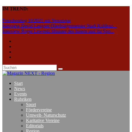
IM TREND:
Fotoshooting 10/2021 mit Veronique
Interview David Langner Oberbürgermeister Stadt Koblenz...
Interview Roger Lewentz Minister des Innern und für Spo...
Start
News
Events
Rubriken
Sport
Fördervereine
Umwelt- Naturschutz
Karitative Vereine
Editorials
Region