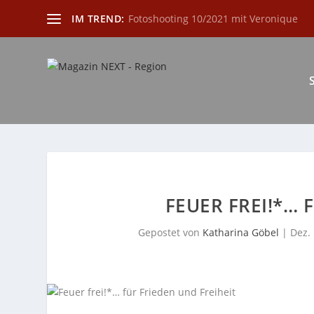
IM TREND:
Fotoshooting 10/2021 mit Veronique
FEUER FREI!*… 
Gepostet von
Katharina Göbel
|
Dez. 