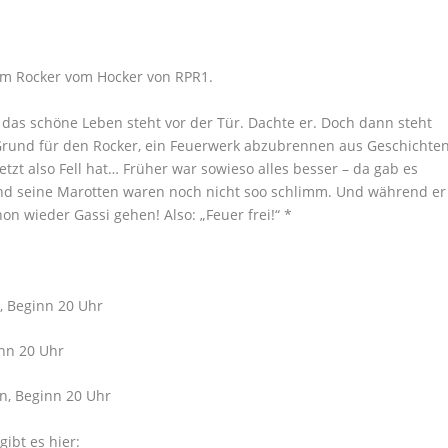
om Rocker vom Hocker von RPR1.
das schöne Leben steht vor der Tür. Dachte er. Doch dann steht
 Grund für den Rocker, ein Feuerwerk abzubrennen aus Geschichte
etzt also Fell hat… Früher war sowieso alles besser – da gab es
d seine Marotten waren noch nicht soo schlimm. Und während er
n wieder Gassi gehen! Also: „Feuer frei!“ *
, Beginn 20 Uhr
inn 20 Uhr
in, Beginn 20 Uhr
ibt es hier: