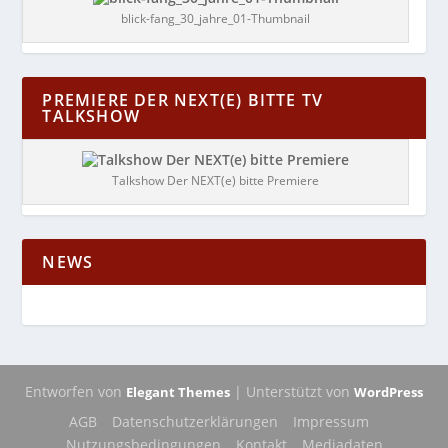
blick-fang_30_jahre_01-Thumbnail
PREMIERE DER NEXT(E) BITTE TV
TALKSHOW
Talkshow Der NEXT(e) bitte Premiere
NEWS
Entworfen von
| Unterstützt von
Elegant Themes
WordPress
AGB
Datenschutzerklärungen
Impressum
Nutzungsbedingungen
Kontakt
Mediadaten