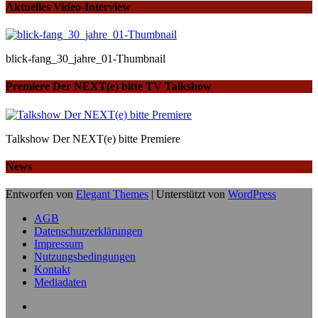
Aktuelles Video-Interview
blick-fang_30_jahre_01-Thumbnail
Premiere Der NEXT(e) bitte TV Talkshow
Talkshow Der NEXT(e) bitte Premiere
News
Entworfen von
Elegant Themes
| Unterstützt von
WordPress
AGB
Datenschutzerklärungen
Impressum
Nutzungsbedingungen
Kontakt
Mediadaten