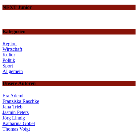
NEXT-Junior
Kategorien
Region
Wirtschaft
Kultur
Politik
Sport
Allgemein
Unsere Autoren
Era Ademi
Franziska Raschke
Jana Trieb
Jasmin Peters
Jörg Linnig
Katharina Göbel
Thomas Voigt