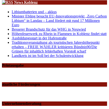
News Koblenz
Lithiumbatterien und – akkus
Minister Ebling besucht EU-Innovationsprojekt „Zero Carbon
Lithium“ in Landau – Land fördert mit rund 17 Millionen
Euro
Besserer Brandschutz für das WHG in Neuwied
Höhenfeuerwerk zu Rhein in Flammen in Koblenz findet statt
Ausbildungsstart in der Hafenstraße
Traditionsveranstaltung als touristischen Jahreshöhepunkt
erhalten – FREIE WÄHLER kritisieren Bündnis90/Die
Grünen für inhaltlich fehlerhaften Vorstoß scharf
Landkreis ist im Soll bei der Schulentwicklung
Printausgabe
staatliche Förderungen
Unternehmensberatung