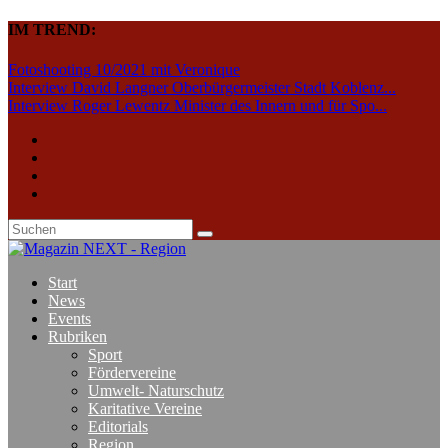
IM TREND:
Fotoshooting 10/2021 mit Veronique
Interview David Langner Oberbürgermeister Stadt Koblenz...
Interview Roger Lewentz Minister des Innern und für Spo...
Start
News
Events
Rubriken
Sport
Fördervereine
Umwelt- Naturschutz
Karitative Vereine
Editorials
Region