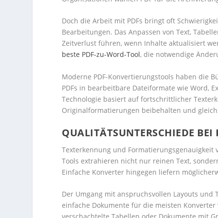
Doch die Arbeit mit PDFs bringt oft Schwierigke
Bearbeitungen. Das Anpassen von Text, Tabellen
Zeitverlust führen, wenn Inhalte aktualisiert w
beste PDF-zu-Word-Tool
, die notwendige Änder
Moderne PDF-Konvertierungstools haben die Bü
PDFs in bearbeitbare Dateiformate wie Word, 
Technologie basiert auf fortschrittlicher Texte
Originalformatierungen beibehalten und gleichz
QUALITÄTSUNTERSCHIEDE BE
Texterkennung und Formatierungsgenauigkeit va
Tools extrahieren nicht nur reinen Text, sonder
Einfache Konverter hingegen liefern möglicherw
Der Umgang mit anspruchsvollen Layouts und T
einfache Dokumente für die meisten Konverter 
verschachtelte Tabellen oder Dokumente mit Graf