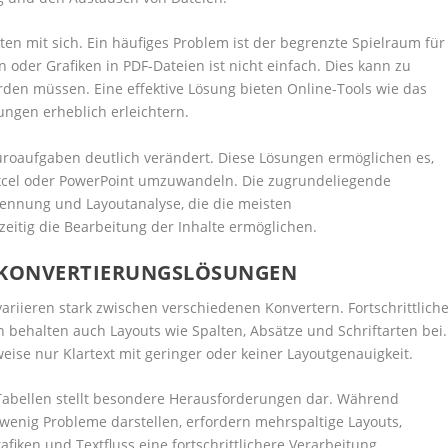
iten mit sich. Ein häufiges Problem ist der begrenzte Spielraum für
 oder Grafiken in PDF-Dateien ist nicht einfach. Dies kann zu
erden müssen. Eine effektive Lösung bieten Online-Tools wie das
ungen erheblich erleichtern.
roaufgaben deutlich verändert. Diese Lösungen ermöglichen es,
Excel oder PowerPoint umzuwandeln. Die zugrundeliegende
rkennung und Layoutanalyse, die die meisten
eitig die Bearbeitung der Inhalte ermöglichen.
I KONVERTIERUNGSLÖSUNGEN
riieren stark zwischen verschiedenen Konvertern. Fortschrittlich
n behalten auch Layouts wie Spalten, Absätze und Schriftarten bei.
eise nur Klartext mit geringer oder keiner Layoutgenauigkeit.
abellen stellt besondere Herausforderungen dar. Während
wenig Probleme darstellen, erfordern mehrspaltige Layouts,
iken und Textfluss eine fortschrittlichere Verarbeitung.