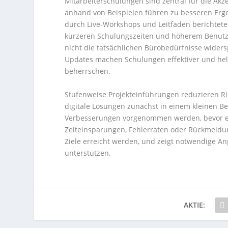
Mitarbeiterschulungen sind zentral für die Akz
anhand von Beispielen führen zu besseren Erge
durch Live-Workshops und Leitfäden berichtet
kürzeren Schulungszeiten und höherem Benutze
nicht die tatsächlichen Bürobedürfnisse widers
Updates machen Schulungen effektiver und helfe
beherrschen.
Stufenweise Projekteinführungen reduzieren R
digitale Lösungen zunächst in einem kleinen 
Verbesserungen vorgenommen werden, bevor ein
Zeiteinsparungen, Fehlerraten oder Rückmeldun
Ziele erreicht werden, und zeigt notwendige An
unterstützen.
AKTIE: