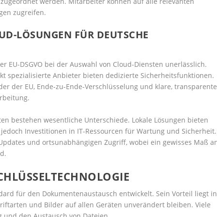
zugeordnet werden. Mitarbeiter können auf alle relevanten
gen zugreifen.
D-LÖSUNGEN FÜR DEUTSCHE
er EU-DSGVO bei der Auswahl von Cloud-Diensten unerlässlich.
 spezialisierte Anbieter bieten dedizierte Sicherheitsfunktionen.
er der EU, Ende-zu-Ende-Verschlüsselung und klare, transparent
rbeitung.
ten bestehen wesentliche Unterschiede. Lokale Lösungen bieten
n jedoch Investitionen in IT-Ressourcen für Wartung und Sicherheit.
e Updates und ortsunabhängigen Zugriff, wobei ein gewisses Maß a
d.
SCHLÜSSELTECHNOLOGIE
ard für den Dokumentenaustausch entwickelt. Sein Vorteil liegt i
riftarten und Bilder auf allen Geräten unverändert bleiben. Viele
g und den Austausch von Dateien.