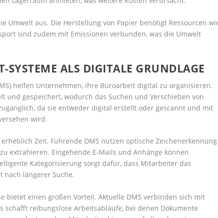
hen Lagerraum anmieten, was weitere Kosten verursacht.
ie Umwelt aus. Die Herstellung von Papier benötigt Ressourcen wi
nsport sind zudem mit Emissionen verbunden, was die Umwelt
YSTEME ALS DIGITALE GRUNDLAGE
helfen Unternehmen, ihre Büroarbeit digital zu organisieren.
t und gespeichert, wodurch das Suchen und Verschieben von
 zugänglich, da sie entweder digital erstellt oder gescannt und mit
versehen wird.
 erheblich Zeit. Führende DMS nutzen optische Zeichenerkennung
 zu extrahieren. Eingehende E-Mails und Anhänge können
lligente Kategorisierung sorgt dafür, dass Mitarbeiter das
st nach längerer Suche.
e bietet einen großen Vorteil. Aktuelle DMS verbinden sich mit
schafft reibungslose Arbeitsabläufe, bei denen Dokumente