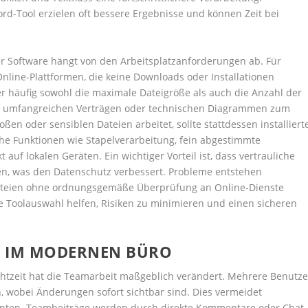
d-Tool erzielen oft bessere Ergebnisse und können Zeit bei
er Software hängt von den Arbeitsplatzanforderungen ab. Für
Online-Plattformen, die keine Downloads oder Installationen
r häufig sowohl die maximale Dateigröße als auch die Anzahl der
ei umfangreichen Verträgen oder technischen Diagrammen zum
en oder sensiblen Dateien arbeitet, sollte stattdessen installiert
iche Funktionen wie Stapelverarbeitung, fein abgestimmte
auf lokalen Geräten. Ein wichtiger Vorteil ist, dass vertrauliche
n, was den Datenschutz verbessert. Probleme entstehen
Dateien ohne ordnungsgemäße Überprüfung an Online-Dienste
e Toolauswahl helfen, Risiken zu minimieren und einen sicheren
T IM MODERNEN BÜRO
htzeit hat die Teamarbeit maßgeblich verändert. Mehrere Benutze
n, wobei Änderungen sofort sichtbar sind. Dies vermeidet
enten. Teambeiträge werden durch direkte Kommentare oder Chat-