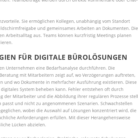
enzvorteile. Sie ermöglichen Kollegen, unabhängig vom Standort
Bildschirmfreigabe und gemeinsames Arbeiten an Dokumenten. Di
den Arbeitsalltag aus. Teams können kurzfristig Meetings planen
lieren.
GIEN FÜR DIGITALE BÜROLÖSUNGEN
lten Unternehmen eine Bedarfsanalyse durchführen. Die
eratung mit Mitarbeitern zeigt auf, wo Verzögerungen auftreten,
n und wo Dokumente in mehrfacher Ausführung existieren. Diese
 digitales System beheben kann. Fehler entstehen oft durch
 der Mitarbeiter und die Abbildung ihrer regulären Prozesse stell
ben passt und nicht zu angenommenen Szenarien. Schwachstellen
eglichen, wobei die Auswahl auf Lösungen konzentriert wird, die
ächliche Anforderungen erfüllen. Mit dieser Herangehensweise
hliche Lücken abzielen.