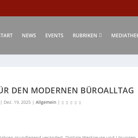
START
NEWS
EVENTS
RUBRIKEN
MEDIATHE
FÜR DEN MODERNEN BÜROALLTAG
|
Dez. 19, 2025
|
Allgemein
|
n Jahren grundlegend verändert. Digitale Werkzeuge und Lösungen