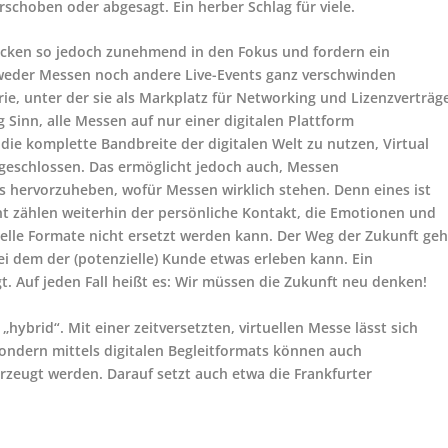
schoben oder abgesagt. Ein herber Schlag für viele.
ücken so jedoch zunehmend in den Fokus und fordern ein
der Messen noch andere Live-Events ganz verschwinden
rie, unter der sie als Markplatz für Networking und Lizenzverträg
 Sinn, alle Messen auf nur einer digitalen Plattform
 die komplette Bandbreite der digitalen Welt zu nutzen, Virtual
geschlossen. Das ermöglicht jedoch auch, Messen
 hervorzuheben, wofür Messen wirklich stehen. Denn eines ist
t zählen weiterhin der persönliche Kontakt, die Emotionen und
tuelle Formate nicht ersetzt werden kann. Der Weg der Zukunft geh
dem der (potenzielle) Kunde etwas erleben kann. Ein
t. Auf jeden Fall heißt es: Wir müssen die Zukunft neu denken!
 „hybrid“. Mit einer zeitversetzten, virtuellen Messe lässt sich
sondern mittels digitalen Begleitformats können auch
rzeugt werden. Darauf setzt auch etwa die Frankfurter