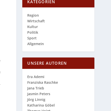
KATEGORIEN
Region
Wirtschaft
Kultur
Politik
Sport
Allgemein
e
UNSERE AUTOREN
s
Era Ademi
Franziska Raschke
.
Jana Trieb
Jasmin Peters
Jörg Linnig
Katharina Göbel
Thomas Voigt