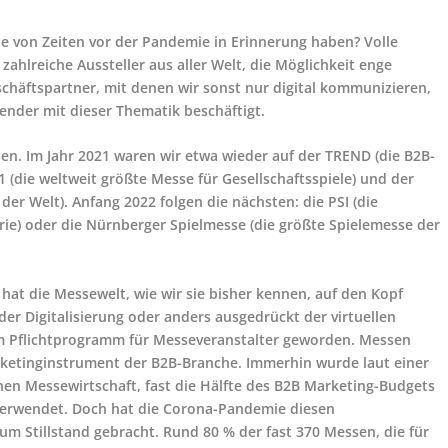
ie von Zeiten vor der Pandemie in Erinnerung haben? Volle
ahlreiche Aussteller aus aller Welt, die Möglichkeit enge
chäftspartner, mit denen wir sonst nur digital kommunizieren,
nder mit dieser Thematik beschäftigt.
. Im Jahr 2021 waren wir etwa wieder auf der TREND (die B2B-
 (die weltweit größte Messe für Gesellschaftsspiele) und der
er Welt). Anfang 2022 folgen die nächsten: die PSI (die
ie) oder die Nürnberger Spielmesse (die größte Spielemesse der
hat die Messewelt, wie wir sie bisher kennen, auf den Kopf
 der Digitalisierung oder anders ausgedrückt der virtuellen
m Pflichtprogramm für Messeveranstalter geworden. Messen
arketinginstrument der B2B-Branche. Immerhin wurde laut einer
n Messewirtschaft, fast die Hälfte des B2B Marketing-Budgets
 verwendet. Doch hat die Corona-Pandemie diesen
um Stillstand gebracht. Rund 80 % der fast 370 Messen, die für