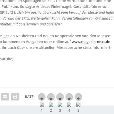
ernationalen Spieltagen SPIEL ’21 eine Vorbildfunktion und eine
t Publikum. So sagte Andreas Finkernagel, Geschäftsführer von
SPIEL ’21
: „Ich bin positiv überrascht vom Verlauf der Messe und hoffe
m Vorbild der SPIEL weitergehen kann. Veranstaltungen vor Ort sind fü
ntaktes mit Spielerinnen und Spielern.“
 einiges an Neuheiten und neuen Kooperationen von den Messen
 den kommenden Ausgaben oder online auf
www.magazin-next.de
 ihr auch über unsere aktuellen Messebesuche stets informiert.
youtube)
RATE: