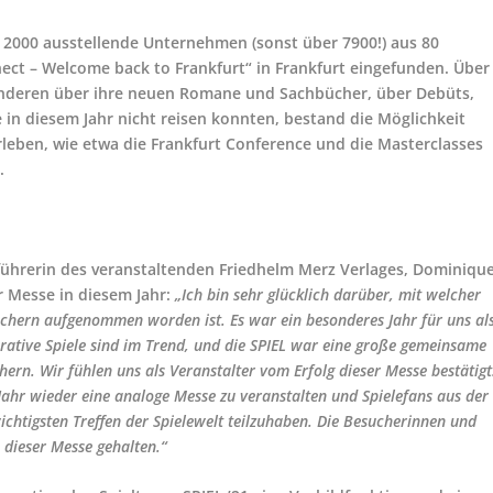
: 2000 ausstellende Unternehmen (sonst über 7900!) aus 80
ct – Welcome back to Frankfurt“ in Frankfurt eingefunden. Über
anderen über ihre neuen Romane und Sachbücher, über Debüts,
ie in diesem Jahr nicht reisen konnten, bestand die Möglichkeit
rleben, wie etwa die Frankfurt Conference und die Masterclasses
.
sführerin des veranstaltenden Friedhelm Merz Verlages, Dominiqu
r Messe in diesem Jahr:
„Ich bin sehr glücklich darüber, mit welcher
uchern aufgenommen worden ist. Es war ein besonderes Jahr für uns al
erative Spiele sind im Trend, und die SPIEL war eine große gemeinsame
ern. Wir fühlen uns als Veranstalter vom Erfolg dieser Messe bestätigt
 Jahr wieder eine analoge Messe zu veranstalten und Spielefans aus der
ichtigsten Treffen der Spielewelt teilzuhaben. Die Besucherinnen und
 dieser Messe gehalten.“