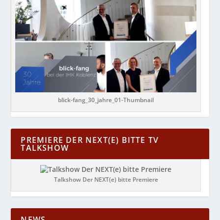
blick-fang_30_jahre_01-Thumbnail
PREMIERE DER NEXT(E) BITTE TV
TALKSHOW
Talkshow Der NEXT(e) bitte Premiere
NEWS