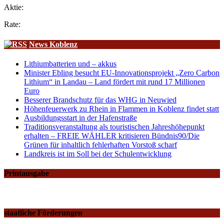
Aktie:
Rate:
News Koblenz
Lithiumbatterien und – akkus
Minister Ebling besucht EU-Innovationsprojekt „Zero Carbon
Lithium“ in Landau – Land fördert mit rund 17 Millionen
Euro
Besserer Brandschutz für das WHG in Neuwied
Höhenfeuerwerk zu Rhein in Flammen in Koblenz findet statt
Ausbildungsstart in der Hafenstraße
Traditionsveranstaltung als touristischen Jahreshöhepunkt
erhalten – FREIE WÄHLER kritisieren Bündnis90/Die
Grünen für inhaltlich fehlerhaften Vorstoß scharf
Landkreis ist im Soll bei der Schulentwicklung
Printausgabe
staatliche Förderungen