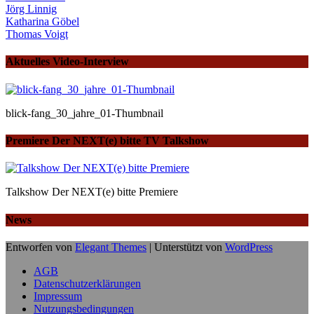
Jörg Linnig
Katharina Göbel
Thomas Voigt
Aktuelles Video-Interview
blick-fang_30_jahre_01-Thumbnail
Premiere Der NEXT(e) bitte TV Talkshow
Talkshow Der NEXT(e) bitte Premiere
News
Entworfen von
Elegant Themes
| Unterstützt von
WordPress
AGB
Datenschutzerklärungen
Impressum
Nutzungsbedingungen