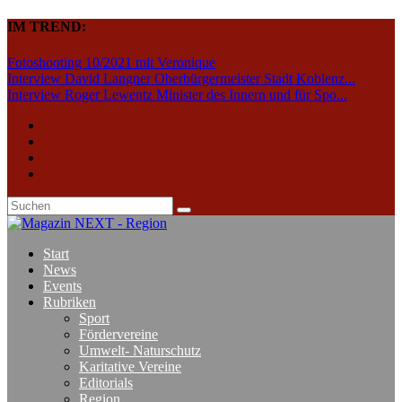
IM TREND:
Fotoshooting 10/2021 mit Veronique
Interview David Langner Oberbürgermeister Stadt Koblenz...
Interview Roger Lewentz Minister des Innern und für Spo...
Start
News
Events
Rubriken
Sport
Fördervereine
Umwelt- Naturschutz
Karitative Vereine
Editorials
Region