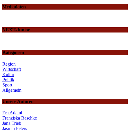
Mediadaten
NEXT-Junior
Kategorien
Region
Wirtschaft
Kultur
Politik
Sport
Allgemein
Unsere Autoren
Era Ademi
Franziska Raschke
Jana Trieb
Jasmin Peters