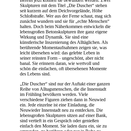
Bereits jetzt können sie bewundert werden: Zwei
Skulpturen mit dem Titel „Die Duscher“ stehen
seit kurzem auf dem Deichvorgelände, Höhe
Schloßstraße. Wer aus der Ferne schaut, mag sich
zunächst wundern und sie für „echte Menschen“
halten. Doch beim Näherkommen entwickeln die
lebensgroßen Betonskulpturen ihre ganz eigene
Wirkung und Dynamik. Sie sind eine
künstlerische Inszenierung des Alltäglichen. Als
berührende Momentaufnahmen zeigen sie, was
leicht übersehen wird: das gelebte Leben in
seiner reinsten Form – ungeschönt, aber nicht
banal. Sie erinnern daran, wie wertvoll und
schön die einfachen, oft übersehenen Momente
des Lebens sind.
„Die Duscher“ sind nur der Auftakt einer ganzen
Reihe von Alltagsmenschen, die die Innenstadt
im Frühling bevölkern werden. Viele
verschiedene Figuren ziehen dann in Neuwied
ein. Jede einzelne ist eine Einladung, die
Neuwieder Innenstadt neu zu entdecken. Die
lebensgroßen Skulpturen sitzen auf einer Bank,
sind vertieft in ein Gespräch oder genießen
einfach den Moment. Sie laden dazu ein, sie zu