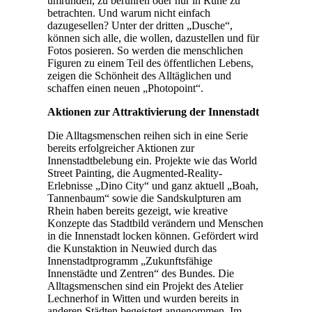
umrunden, zu berühren oder nur in Ruhe zu
betrachten. Und warum nicht einfach
dazugesellen? Unter der dritten „Dusche“,
können sich alle, die wollen, dazustellen und für
Fotos posieren. So werden die menschlichen
Figuren zu einem Teil des öffentlichen Lebens,
zeigen die Schönheit des Alltäglichen und
schaffen einen neuen „Photopoint“.
Aktionen zur Attraktivierung der Innenstadt
Die Alltagsmenschen reihen sich in eine Serie
bereits erfolgreicher Aktionen zur
Innenstadtbelebung ein. Projekte wie das World
Street Painting, die Augmented-Reality-
Erlebnisse „Dino City“ und ganz aktuell „Boah,
Tannenbaum“ sowie die Sandskulpturen am
Rhein haben bereits gezeigt, wie kreative
Konzepte das Stadtbild verändern und Menschen
in die Innenstadt locken können. Gefördert wird
die Kunstaktion in Neuwied durch das
Innenstadtprogramm „Zukunftsfähige
Innenstädte und Zentren“ des Bundes. Die
Alltagsmenschen sind ein Projekt des Atelier
Lechnerhof in Witten und wurden bereits in
anderen Städten begeistert angenommen. Im