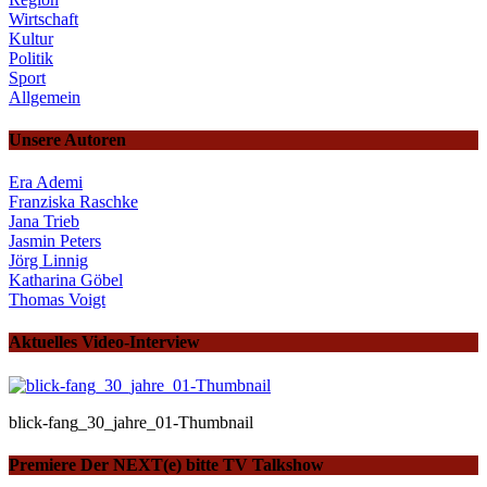
Wirtschaft
Kultur
Politik
Sport
Allgemein
Unsere Autoren
Era Ademi
Franziska Raschke
Jana Trieb
Jasmin Peters
Jörg Linnig
Katharina Göbel
Thomas Voigt
Aktuelles Video-Interview
blick-fang_30_jahre_01-Thumbnail
Premiere Der NEXT(e) bitte TV Talkshow