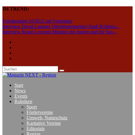
IM TREND:
Fotoshooting 10/2021 mit Veronique
Interview David Langner Oberbürgermeister Stadt Koblenz...
Interview Roger Lewentz Minister des Innern und für Spo...
Start
News
Events
Rubriken
Sport
Fördervereine
Umwelt- Naturschutz
Karitative Vereine
Editorials
Region