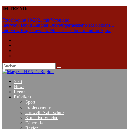
IM TREND:
Fotoshooting 10/2021 mit Veronique
Interview David Langner Oberbürgermeister Stadt Koblenz...
Interview Roger Lewentz Minister des Innern und für Spo...
Start
News
Events
Rubriken
Sport
Fördervereine
Umwelt- Naturschutz
Karitative Vereine
Editorials
Region