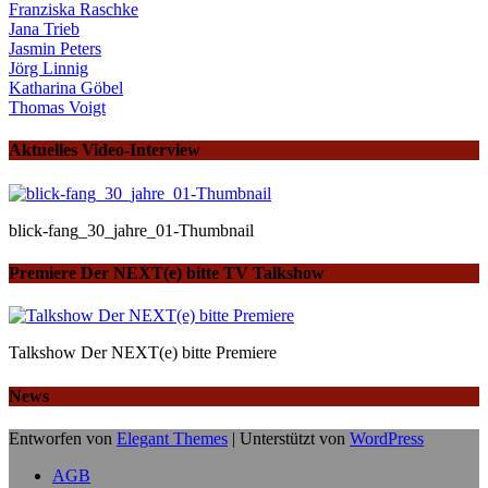
Franziska Raschke
Jana Trieb
Jasmin Peters
Jörg Linnig
Katharina Göbel
Thomas Voigt
Aktuelles Video-Interview
blick-fang_30_jahre_01-Thumbnail
Premiere Der NEXT(e) bitte TV Talkshow
Talkshow Der NEXT(e) bitte Premiere
News
Entworfen von
Elegant Themes
| Unterstützt von
WordPress
AGB