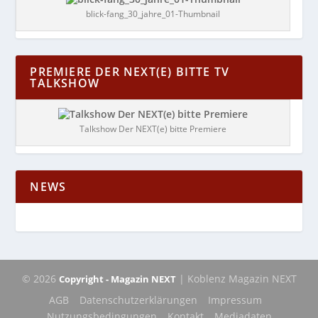
blick-fang_30_jahre_01-Thumbnail
PREMIERE DER NEXT(E) BITTE TV
TALKSHOW
Talkshow Der NEXT(e) bitte Premiere
NEWS
© 2026
| Koblenz Magazin NEXT
Copyright - Magazin NEXT
AGB
Datenschutzerklärungen
Impressum
Nutzungsbedingungen
Kontakt
Mediadaten