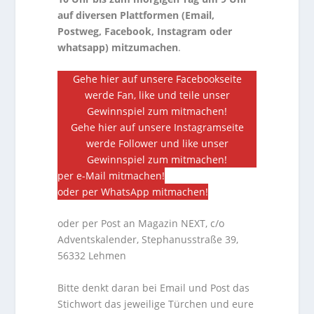
auf diversen Plattformen (Email,
Postweg, Facebook, Instagram oder
whatsapp) mitzumachen
.
Gehe hier auf unsere Facebookseite
werde Fan, like und teile unser
Gewinnspiel zum mitmachen!
Gehe hier auf unsere Instagramseite
werde Follower und like unser
Gewinnspiel zum mitmachen!
per e-Mail mitmachen!
oder per WhatsApp mitmachen!
oder per Post an Magazin NEXT, c/o
Adventskalender, Stephanusstraße 39,
56332 Lehmen
Bitte denkt daran bei Email und Post das
Stichwort das jeweilige Türchen und eure