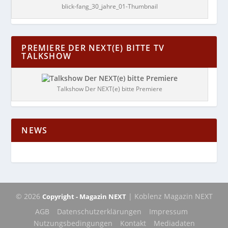
blick-fang_30_jahre_01-Thumbnail
PREMIERE DER NEXT(E) BITTE TV
TALKSHOW
Talkshow Der NEXT(e) bitte Premiere
NEWS
© 2026
| Koblenz Magazin NEXT
Copyright - Magazin NEXT
AGB
Datenschutzerklärungen
Impressum
Nutzungsbedingungen
Kontakt
Mediadaten