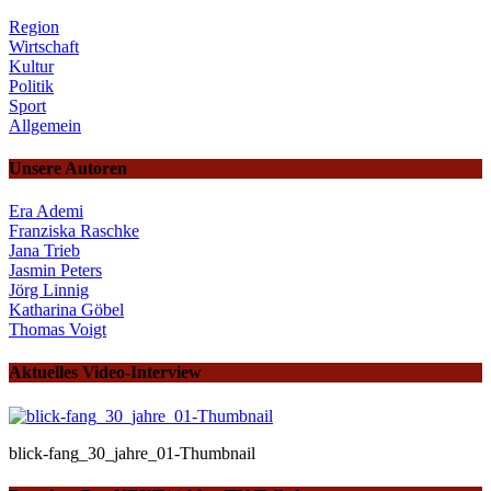
Region
Wirtschaft
Kultur
Politik
Sport
Allgemein
Unsere Autoren
Era Ademi
Franziska Raschke
Jana Trieb
Jasmin Peters
Jörg Linnig
Katharina Göbel
Thomas Voigt
Aktuelles Video-Interview
blick-fang_30_jahre_01-Thumbnail