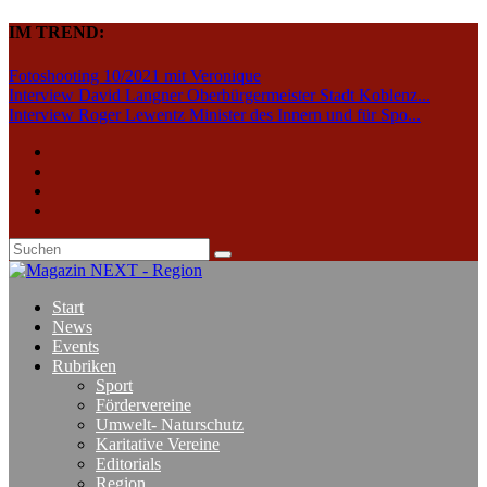
IM TREND:
Fotoshooting 10/2021 mit Veronique
Interview David Langner Oberbürgermeister Stadt Koblenz...
Interview Roger Lewentz Minister des Innern und für Spo...
Start
News
Events
Rubriken
Sport
Fördervereine
Umwelt- Naturschutz
Karitative Vereine
Editorials
Region