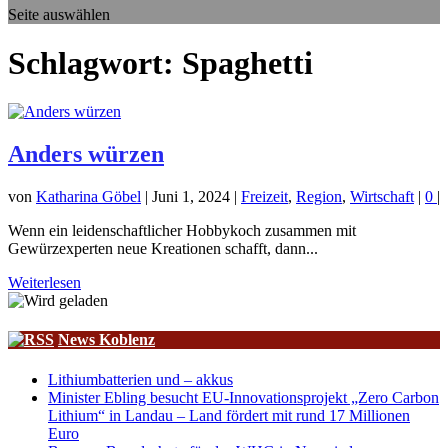
Seite auswählen
Schlagwort:
Spaghetti
Anders würzen
von
Katharina Göbel
|
Juni 1, 2024
|
Freizeit
,
Region
,
Wirtschaft
|
0
|
Wenn ein leidenschaftlicher Hobbykoch zusammen mit
Gewürzexperten neue Kreationen schafft, dann...
Weiterlesen
News Koblenz
Lithiumbatterien und – akkus
Minister Ebling besucht EU-Innovationsprojekt „Zero Carbon
Lithium“ in Landau – Land fördert mit rund 17 Millionen
Euro