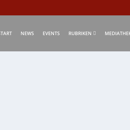
START
NEWS
EVENTS
RUBRIKEN
MEDIATHE
NARR!
gion liest
,
Kultur
,
Region
,
Veranstaltung
|
0
|
fnarr!“ Eine Reise hinter die Kulissen durch...