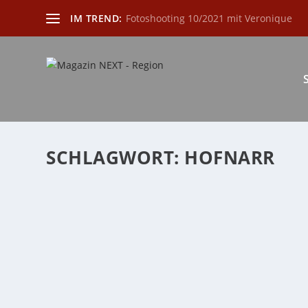
IM TREND:
Fotoshooting 10/2021 mit Veronique
SCHLAGWORT:
HOFNARR
VERANSTALTUNGSHIGHLIGHT BERUF: HOF
von
Katharina Göbel
|
Jan. 31, 2023
|
Allgemein
,
Buchtipp
,
Die Re
Lesung und Performancezur Neuerscheinung „Beruf: Ho
WEITERLESEN